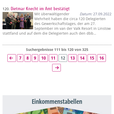
120.
Dietmar Knecht im Amt bestätigt
Mit überwältigender
Datum:
27.09.2022
Mehrheit haben die circa 120 Delegierten
des Gewerkschaftstages, der am 27.
September im van der Valk Resort in Linstow
stattfand und auf dem die Delegierten auch den dbb…
Suchergebnisse 111 bis 120 von 325
7
8
9
10
11
12
13
14
15
16
Einkommenstabellen