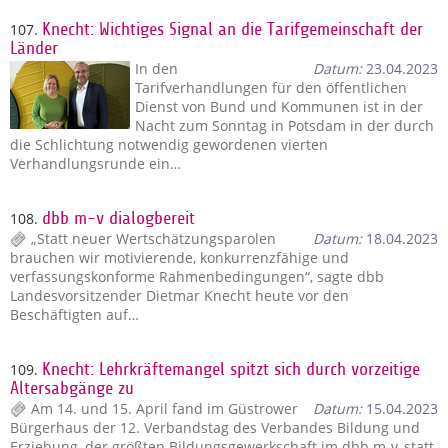
107.
Knecht: Wichtiges Signal an die Tarifgemeinschaft der
Länder
In den
Datum:
23.04.2023
Tarifverhandlungen für den öffentlichen
Dienst von Bund und Kommunen ist in der
Nacht zum Sonntag in Potsdam in der durch
die Schlichtung notwendig gewordenen vierten
Verhandlungsrunde ein…
108.
dbb m-v dialogbereit
„Statt neuer Wertschätzungsparolen
Datum:
18.04.2023
brauchen wir motivierende, konkurrenzfähige und
verfassungskonforme Rahmenbedingungen“, sagte dbb
Landesvorsitzender Dietmar Knecht heute vor den
Beschäftigten auf…
109.
Knecht: Lehrkräftemangel spitzt sich durch vorzeitige
Altersabgänge zu
Am 14. und 15. April fand im Güstrower
Datum:
15.04.2023
Bürgerhaus der 12. Verbandstag des Verbandes Bildung und
Erziehung, der größten Bildungsgewerkschaft im dbb m-v, statt.