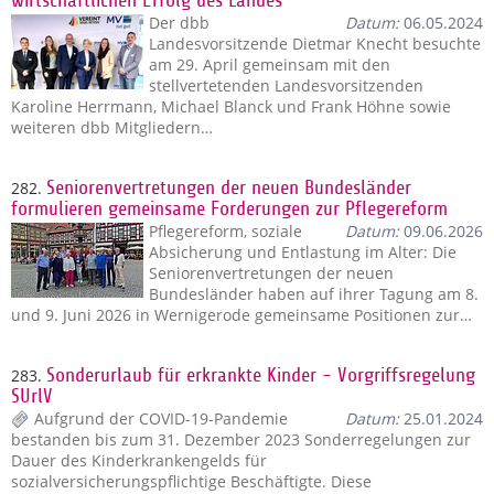
wirtschaftlichen Erfolg des Landes
Der dbb
Datum:
06.05.2024
Landesvorsitzende Dietmar Knecht besuchte
am 29. April gemeinsam mit den
stellvertetenden Landesvorsitzenden
Karoline Herrmann, Michael Blanck und Frank Höhne sowie
weiteren dbb Mitgliedern…
282.
Seniorenvertretungen der neuen Bundesländer
formulieren gemeinsame Forderungen zur Pflegereform
Pflegereform, soziale
Datum:
09.06.2026
Absicherung und Entlastung im Alter: Die
Seniorenvertretungen der neuen
Bundesländer haben auf ihrer Tagung am 8.
und 9. Juni 2026 in Wernigerode gemeinsame Positionen zur…
283.
Sonderurlaub für erkrankte Kinder - Vorgriffsregelung
SUrlV
Aufgrund der COVID-19-Pandemie
Datum:
25.01.2024
bestanden bis zum 31. Dezember 2023 Sonderregelungen zur
Dauer des Kinderkrankengelds für
sozialversicherungspflichtige Beschäftigte. Diese