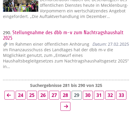
öffentlichen Dienstes heute in Mecklenburg-
Vorpommern ein wertschätzendes Angebot
eingefordert. „Die Auftaktverhandlung im Dezember…
290.
Stellungnahme des dbb m-v zum Nachtragshaushalt
2025
Im Rahmen einer öffentlichen Anhörung
Datum:
27.02.2025
im Finanzausschuss des Landtages hat der dbb m-v die
Möglichkeit genutzt, zum „Entwurf eines
Haushaltsbegleitgesetzes zum Nachtragshaushaltsgesetz 2025“
in…
Suchergebnisse 281 bis 290 von 325
24
25
26
27
28
29
30
31
32
33